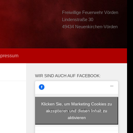
Freiwillige Feuerwehr Vörden
Lindenstraße 30
49434 Neuenkirchen-Vörden
mpressum
WIR SIND AUCH AUF FACEBOOK:
Klicken Sie, um Marketing Cookies zu
Wir sind auch auf Facebook:
akzeptieren und diesen Inhalt zu
aktivieren