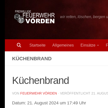
Zum Inhalt springen
wir retten, löschen, bergen 
Startseite
Allgemeines
Einsätze
F
KÜCHENBRAND
Küchenbrand
VON
FEUERWEHR VÖRDEN
· VERÖFFENTLICHT
21. AUGU
Datum:
21. August 2024 um 17:49 Uhr