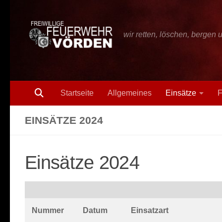
Zum Inhalt springen
wir retten, löschen, bergen 
Startseite
Allgemeines
Einsätze
F
EINSÄTZE 2024
Einsätze 2024
Nummer
Datum
Einsatzart