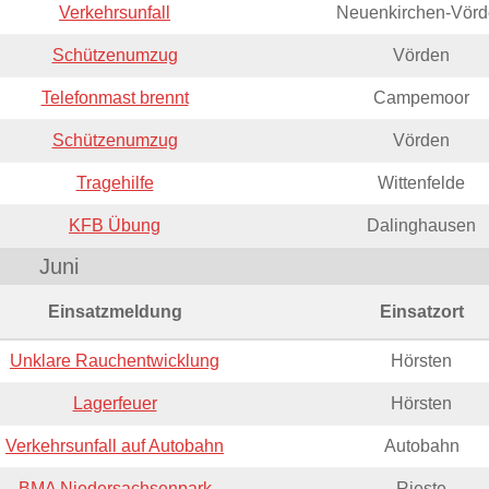
Verkehrsunfall
Neuenkirchen-Vörd
Schützenumzug
Vörden
Telefonmast brennt
Campemoor
Schützenumzug
Vörden
Tragehilfe
Wittenfelde
KFB Übung
Dalinghausen
Juni
Einsatzmeldung
Einsatzort
Unklare Rauchentwicklung
Hörsten
Lagerfeuer
Hörsten
Verkehrsunfall auf Autobahn
Autobahn
BMA Niedersachsenpark
Rieste