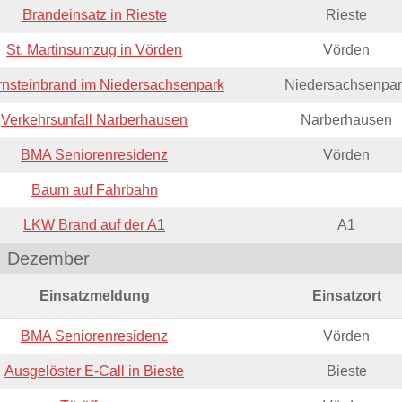
Brandeinsatz in Rieste
Rieste
St. Martinsumzug in Vörden
Vörden
nsteinbrand im Niedersachsenpark
Niedersachsenpar
Verkehrsunfall Narberhausen
Narberhausen
BMA Seniorenresidenz
Vörden
Baum auf Fahrbahn
LKW Brand auf der A1
A1
Dezember
Einsatzmeldung
Einsatzort
BMA Seniorenresidenz
Vörden
Ausgelöster E-Call in Bieste
Bieste