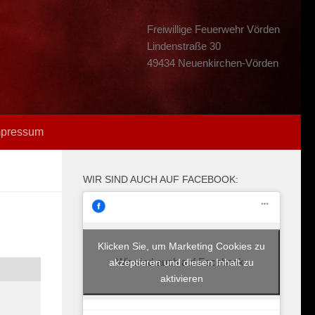
Freiwillige Feuerwehr Vörden
Lindenstraße 30
49434 Neuenkirchen-Vörden
mpressum
WIR SIND AUCH AUF FACEBOOK:
Klicken Sie, um Marketing Cookies zu
Wir sind auch auf Facebook:
akzeptieren und diesen Inhalt zu
aktivieren