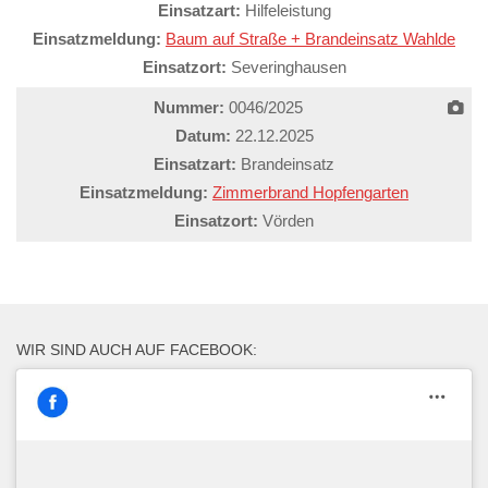
Einsatzart:
Hilfeleistung
Einsatzmeldung:
Baum auf Straße + Brandeinsatz Wahlde
Einsatzort:
Severinghausen
Nummer:
0046/2025
Datum:
22.12.2025
Einsatzart:
Brandeinsatz
Einsatzmeldung:
Zimmerbrand Hopfengarten
Einsatzort:
Vörden
WIR SIND AUCH AUF FACEBOOK: