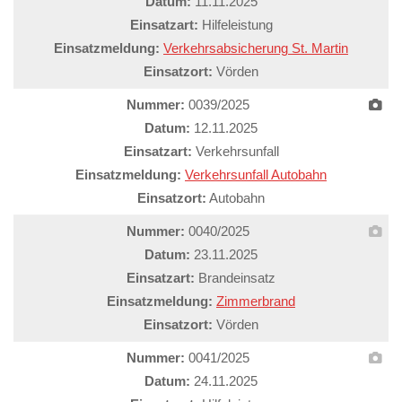
Datum:
11.11.2025
Einsatzart:
Hilfeleistung
Einsatzmeldung:
Verkehrsabsicherung St. Martin
Einsatzort:
Vörden
Nummer:
0039/2025
Datum:
12.11.2025
Einsatzart:
Verkehrsunfall
Einsatzmeldung:
Verkehrsunfall Autobahn
Einsatzort:
Autobahn
Nummer:
0040/2025
Datum:
23.11.2025
Einsatzart:
Brandeinsatz
Einsatzmeldung:
Zimmerbrand
Einsatzort:
Vörden
Nummer:
0041/2025
Datum:
24.11.2025