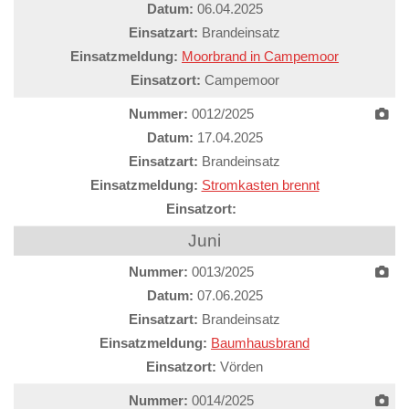
Datum:
06.04.2025
Einsatzart:
Brandeinsatz
Einsatzmeldung:
Moorbrand in Campemoor
Einsatzort:
Campemoor
Nummer:
0012/2025
Datum:
17.04.2025
Einsatzart:
Brandeinsatz
Einsatzmeldung:
Stromkasten brennt
Einsatzort:
Juni
Nummer:
0013/2025
Datum:
07.06.2025
Einsatzart:
Brandeinsatz
Einsatzmeldung:
Baumhausbrand
Einsatzort:
Vörden
Nummer:
0014/2025