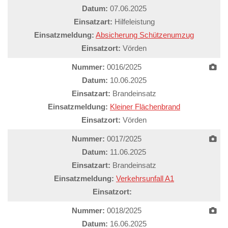
Datum:
07.06.2025
Einsatzart:
Hilfeleistung
Einsatzmeldung:
Absicherung Schützenumzug
Einsatzort:
Vörden
Nummer:
0016/2025
Datum:
10.06.2025
Einsatzart:
Brandeinsatz
Einsatzmeldung:
Kleiner Flächenbrand
Einsatzort:
Vörden
Nummer:
0017/2025
Datum:
11.06.2025
Einsatzart:
Brandeinsatz
Einsatzmeldung:
Verkehrsunfall A1
Einsatzort:
Nummer:
0018/2025
Datum:
16.06.2025