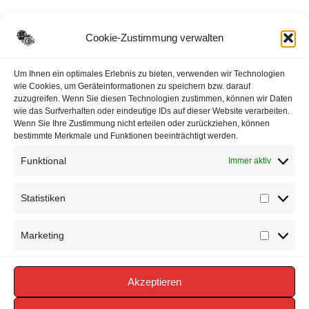
E-Mail:
ortsbrandmeister <@> feuerwehr-voerden.de
Cookie-Zustimmung verwalten
Datenschutzerklärung
Um Ihnen ein optimales Erlebnis zu bieten, verwenden wir Technologien
wie Cookies, um Geräteinformationen zu speichern bzw. darauf
zuzugreifen. Wenn Sie diesen Technologien zustimmen, können wir Daten
Impressum
wie das Surfverhalten oder eindeutige IDs auf dieser Website verarbeiten.
Wenn Sie Ihre Zustimmung nicht erteilen oder zurückziehen, können
Cookie-Richtlinie (EU)
bestimmte Merkmale und Funktionen beeinträchtigt werden.
Funktional
Immer aktiv
Statistiken
Statisti
Marketing
Marketi
Akzeptieren
Copyright © 2026 FEUERWEHR VÖRDEN -
https://www.feuerwehr-voerden.de