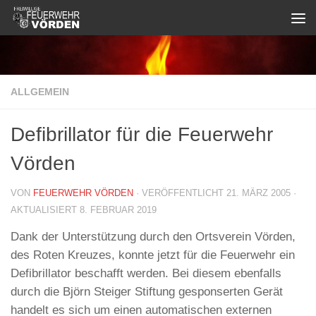
Zum Inhalt springen
ALLGEMEIN
Defibrillator für die Feuerwehr
Vörden
VON
FEUERWEHR VÖRDEN
· VERÖFFENTLICHT
21. MÄRZ 2005
·
AKTUALISIERT
8. FEBRUAR 2019
Dank der Unterstützung durch den Ortsverein Vörden,
des Roten Kreuzes, konnte jetzt für die Feuerwehr ein
Defibrillator beschafft werden. Bei diesem ebenfalls
durch die Björn Steiger Stiftung gesponserten Gerät
handelt es sich um einen automatischen externen