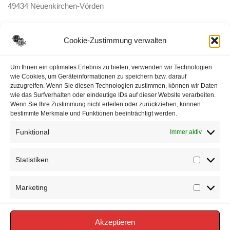
49434 Neuenkirchen-Vörden
E-Mail:
ortsbrandmeister <@> feuerwehr-voerden.de
Cookie-Zustimmung verwalten
Datenschutzerklärung
Um Ihnen ein optimales Erlebnis zu bieten, verwenden wir Technologien
wie Cookies, um Geräteinformationen zu speichern bzw. darauf
zuzugreifen. Wenn Sie diesen Technologien zustimmen, können wir Daten
Impressum
wie das Surfverhalten oder eindeutige IDs auf dieser Website verarbeiten.
Wenn Sie Ihre Zustimmung nicht erteilen oder zurückziehen, können
Cookie-Richtlinie (EU)
bestimmte Merkmale und Funktionen beeinträchtigt werden.
Funktional
Immer aktiv
Statistiken
Statisti
Marketing
Marketi
Akzeptieren
Copyright © 2026 FEUERWEHR VÖRDEN -