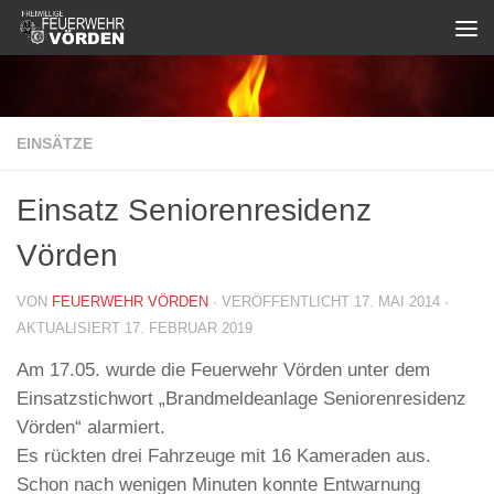
Zum Inhalt springen
EINSÄTZE
Einsatz Seniorenresidenz
Vörden
VON
FEUERWEHR VÖRDEN
· VERÖFFENTLICHT
17. MAI 2014
·
AKTUALISIERT
17. FEBRUAR 2019
Am 17.05. wurde die Feuerwehr Vörden unter dem
Einsatzstichwort „Brandmeldeanlage Seniorenresidenz
Vörden“ alarmiert.
Es rückten drei Fahrzeuge mit 16 Kameraden aus.
Schon nach wenigen Minuten konnte Entwarnung