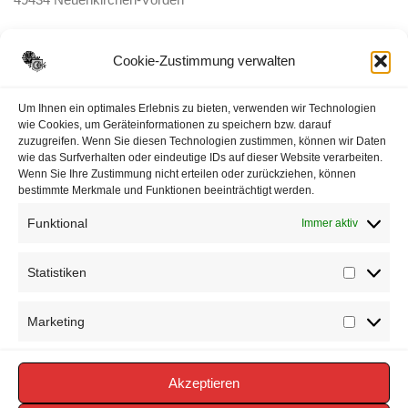
E-Mail:
ortsbrandmeister <@> feuerwehr-voerden.de
Cookie-Zustimmung verwalten
Datenschutzerklärung
Um Ihnen ein optimales Erlebnis zu bieten, verwenden wir Technologien
wie Cookies, um Geräteinformationen zu speichern bzw. darauf
zuzugreifen. Wenn Sie diesen Technologien zustimmen, können wir Daten
Impressum
wie das Surfverhalten oder eindeutige IDs auf dieser Website verarbeiten.
Wenn Sie Ihre Zustimmung nicht erteilen oder zurückziehen, können
Cookie-Richtlinie (EU)
bestimmte Merkmale und Funktionen beeinträchtigt werden.
Funktional
Immer aktiv
Statistiken
Statisti
Marketing
Marketi
Akzeptieren
Copyright © 2026 FEUERWEHR VÖRDEN -