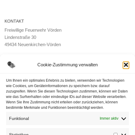
KONTAKT
Freiwillige Feuerwehr Vörden
Lindenstraße 30
49434 Neuenkirchen-Vörden
E-Mail:
ortsbrandmeister <@> feuerwehr-voerden.de
Cookie-Zustimmung verwalten
Datenschutzerklärung
Um Ihnen ein optimales Erlebnis zu bieten, verwenden wir Technologien
wie Cookies, um Geräteinformationen zu speichern bzw. darauf
zuzugreifen. Wenn Sie diesen Technologien zustimmen, können wir Daten
Impressum
wie das Surfverhalten oder eindeutige IDs auf dieser Website verarbeiten.
Wenn Sie Ihre Zustimmung nicht erteilen oder zurückziehen, können
Cookie-Richtlinie (EU)
bestimmte Merkmale und Funktionen beeinträchtigt werden.
Funktional
Immer aktiv
Statistiken