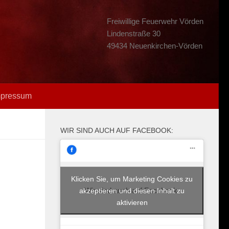
Freiwillige Feuerwehr Vörden
Lindenstraße 30
49434 Neuenkirchen-Vörden
mpressum
WIR SIND AUCH AUF FACEBOOK:
Klicken Sie, um Marketing Cookies zu
Wir sind auch auf Facebook:
akzeptieren und diesen Inhalt zu
aktivieren