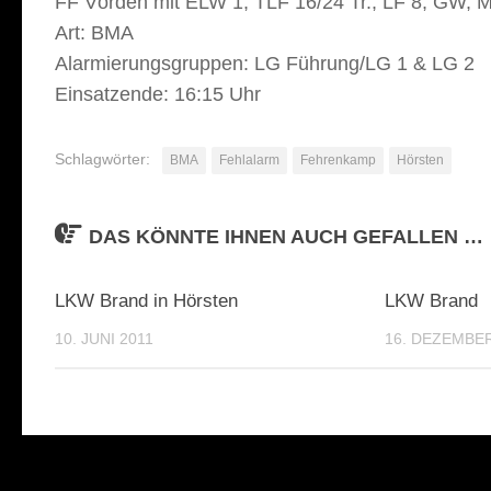
FF Vörden mit ELW 1, TLF 16/24 Tr., LF 8, GW
Art: BMA
Alarmierungsgruppen: LG Führung/LG 1 & LG 2
Einsatzende: 16:15 Uhr
Schlagwörter:
BMA
Fehlalarm
Fehrenkamp
Hörsten
DAS KÖNNTE IHNEN AUCH GEFALLEN …
LKW Brand in Hörsten
LKW Brand
10. JUNI 2011
16. DEZEMBER