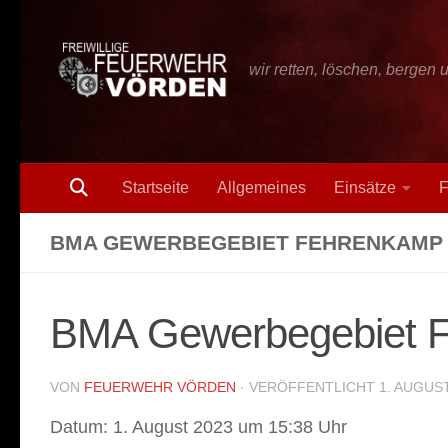
Zum Inhalt springen
wir retten, löschen, bergen 
Startseite
Allgemeines
Einsätze
F
BMA GEWERBEGEBIET FEHRENKAMP
BMA Gewerbegebiet 
VON
FEUERWEHR VÖRDEN
· VERÖFFENTLICHT
1. AUGUS
Datum:
1. August 2023 um 15:38 Uhr