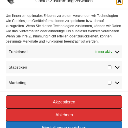
Cookie-Zustimmung verwalten
Datenschutzerklärung
Um Ihnen ein optimales Erlebnis zu bieten, verwenden wir Technologien
wie Cookies, um Geräteinformationen zu speichern bzw. darauf
zuzugreifen. Wenn Sie diesen Technologien zustimmen, können wir Daten
Impressum
wie das Surfverhalten oder eindeutige IDs auf dieser Website verarbeiten.
Wenn Sie Ihre Zustimmung nicht erteilen oder zurückziehen, können
Cookie-Richtlinie (EU)
bestimmte Merkmale und Funktionen beeinträchtigt werden.
Funktional
Immer aktiv
Statistiken
Statisti
Marketing
Marketi
Akzeptieren
Copyright © 2026 FEUERWEHR VÖRDEN -
https://www.feuerwehr-voerden.de
Ablehnen
Einstellungen speichern