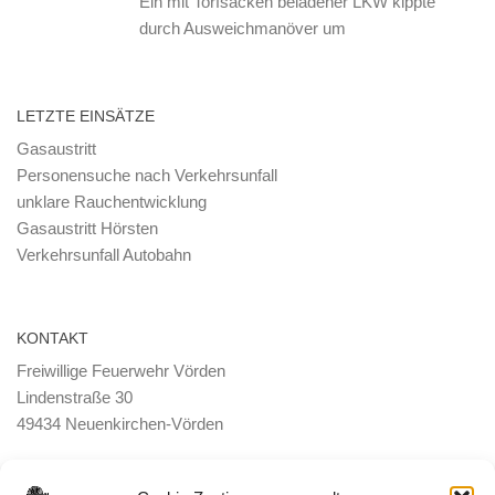
Ein mit Torfsäcken beladener LKW kippte
durch Ausweichmanöver um
LETZTE EINSÄTZE
Gasaustritt
Personensuche nach Verkehrsunfall
unklare Rauchentwicklung
Gasaustritt Hörsten
Verkehrsunfall Autobahn
KONTAKT
Freiwillige Feuerwehr Vörden
Lindenstraße 30
49434 Neuenkirchen-Vörden
E-Mail:
ortsbrandmeister <@> feuerwehr-voerden.de