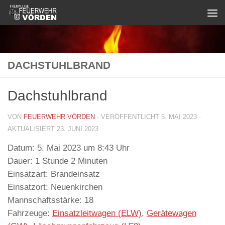
Zum Inhalt springen
DACHSTUHLBRAND
Dachstuhlbrand
VON
FEUERWEHR VÖRDEN
· VERÖFFENTLICHT
5. MAI 2023
·
AKTUALISIERT
23. JUNI 2023
Datum:
5. Mai 2023 um 8:43 Uhr
Dauer:
1 Stunde 2 Minuten
Einsatzart:
Brandeinsatz
Einsatzort:
Neuenkirchen
Mannschaftsstärke:
18
Fahrzeuge:
Einsatzleitwagen (ELW)
,
Gerätewagen