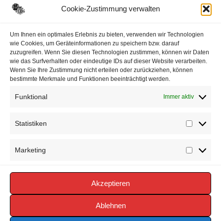
Cookie-Zustimmung verwalten
Datenschutzerklärung
Um Ihnen ein optimales Erlebnis zu bieten, verwenden wir Technologien
wie Cookies, um Geräteinformationen zu speichern bzw. darauf
zuzugreifen. Wenn Sie diesen Technologien zustimmen, können wir Daten
Impressum
wie das Surfverhalten oder eindeutige IDs auf dieser Website verarbeiten.
Wenn Sie Ihre Zustimmung nicht erteilen oder zurückziehen, können
Cookie-Richtlinie (EU)
bestimmte Merkmale und Funktionen beeinträchtigt werden.
Funktional
Immer aktiv
Statistiken
Statisti
Marketing
Marketi
Akzeptieren
Copyright © 2026 FEUERWEHR VÖRDEN -
https://www.feuerwehr-voerden.de
Ablehnen