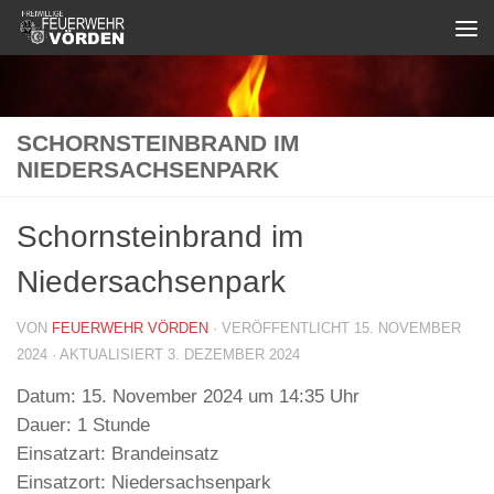
Zum Inhalt springen
SCHORNSTEINBRAND IM
NIEDERSACHSENPARK
Schornsteinbrand im
Niedersachsenpark
VON
FEUERWEHR VÖRDEN
· VERÖFFENTLICHT
15. NOVEMBER
2024
· AKTUALISIERT
3. DEZEMBER 2024
Datum:
15. November 2024 um 14:35 Uhr
Dauer:
1 Stunde
Einsatzart:
Brandeinsatz
Einsatzort:
Niedersachsenpark