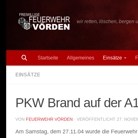
Zum Inhalt springen
wir retten, löschen, bergen 
Startseite
Allgemeines
Einsätze
F
EINSÄTZE
PKW Brand auf der A
VON
FEUERWEHR VÖRDEN
· VERÖFFENTLICHT
27. NOVE
Am Samstag, dem 27.11.04 wurde die Feuerwehr