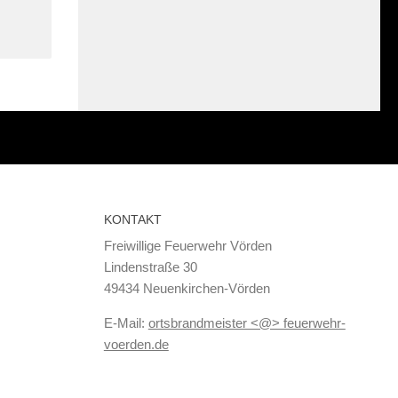
KONTAKT
Freiwillige Feuerwehr Vörden
Lindenstraße 30
49434 Neuenkirchen-Vörden
E-Mail:
ortsbrandmeister <@> feuerwehr-
voerden.de