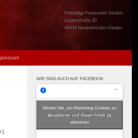
Freiwillige Feuerwehr Vörden
Lindenstraße 30
49434 Neuenkirchen-Vörden
mpressum
WIR SIND AUCH AUF FACEBOOK:
Klicken Sie, um Marketing Cookies zu
Wir sind auch auf Facebook:
akzeptieren und diesen Inhalt zu
aktivieren
A1