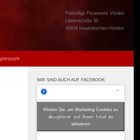
Freiwillige Feuerwehr Vörden
Lindenstraße 30
49434 Neuenkirchen-Vörden
mpressum
WIR SIND AUCH AUF FACEBOOK:
Klicken Sie, um Marketing Cookies zu
Wir sind auch auf Facebook:
akzeptieren und diesen Inhalt zu
aktivieren