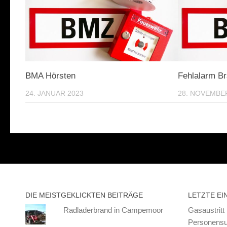
BMA Hörsten
Fehlalarm B
24. JANUAR 2023
28. NOVEMBE
DIE MEISTGEKLICKTEN BEITRÄGE
LETZTE EI
Radladerbrand in Campemoor
Gasaustritt
Personensu