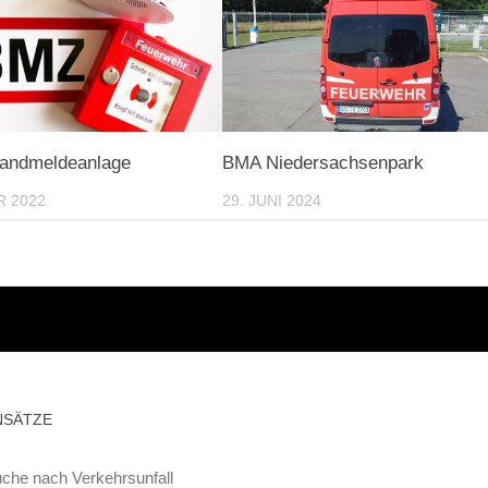
randmeldeanlage
BMA Niedersachsenpark
R 2022
29. JUNI 2024
NSÄTZE
che nach Verkehrsunfall