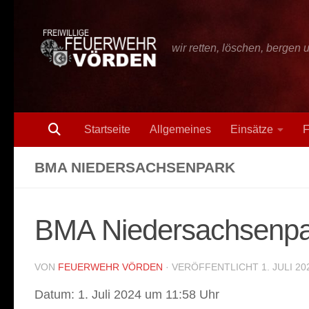
Zum Inhalt springen
wir retten, löschen, bergen 
Startseite
Allgemeines
Einsätze
F
BMA NIEDERSACHSENPARK
BMA Niedersachsenpa
VON
FEUERWEHR VÖRDEN
· VERÖFFENTLICHT
1. JULI 20
Datum:
1. Juli 2024 um 11:58 Uhr