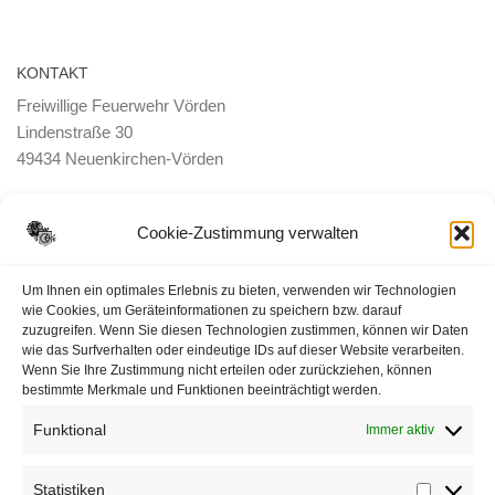
KONTAKT
Freiwillige Feuerwehr Vörden
Lindenstraße 30
49434 Neuenkirchen-Vörden
E-Mail:
ortsbrandmeister <@> feuerwehr-voerden.de
Cookie-Zustimmung verwalten
Datenschutzerklärung
Um Ihnen ein optimales Erlebnis zu bieten, verwenden wir Technologien
wie Cookies, um Geräteinformationen zu speichern bzw. darauf
zuzugreifen. Wenn Sie diesen Technologien zustimmen, können wir Daten
Impressum
wie das Surfverhalten oder eindeutige IDs auf dieser Website verarbeiten.
Wenn Sie Ihre Zustimmung nicht erteilen oder zurückziehen, können
Cookie-Richtlinie (EU)
bestimmte Merkmale und Funktionen beeinträchtigt werden.
Funktional
Immer aktiv
Statistiken