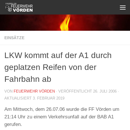
Zum Inhalt springen
EINSÄTZE
LKW kommt auf der A1 durch
geplatzen Reifen von der
Fahrbahn ab
VON
FEUERWEHR VÖRDEN
· VERÖFFENTLICHT
26. JULI 2006
·
AKTUALISIERT
3. FEBRUAR 2019
Am Mittwoch, dem 26.07.06 wurde die FF Vörden um
21:14 Uhr zu einem Verkehrsunfall auf der BAB A1
gerufen.