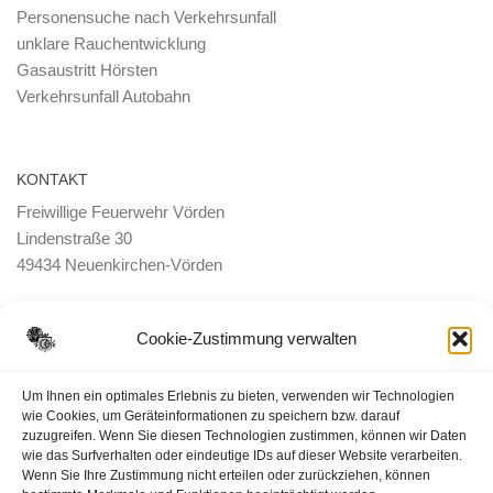
Personensuche nach Verkehrsunfall
unklare Rauchentwicklung
Gasaustritt Hörsten
Verkehrsunfall Autobahn
KONTAKT
Freiwillige Feuerwehr Vörden
Lindenstraße 30
49434 Neuenkirchen-Vörden
E-Mail:
ortsbrandmeister <@> feuerwehr-voerden.de
Cookie-Zustimmung verwalten
Datenschutzerklärung
Um Ihnen ein optimales Erlebnis zu bieten, verwenden wir Technologien
wie Cookies, um Geräteinformationen zu speichern bzw. darauf
zuzugreifen. Wenn Sie diesen Technologien zustimmen, können wir Daten
Impressum
wie das Surfverhalten oder eindeutige IDs auf dieser Website verarbeiten.
Wenn Sie Ihre Zustimmung nicht erteilen oder zurückziehen, können