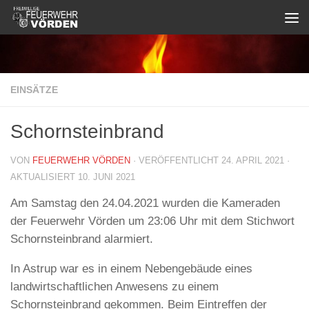
Zum Inhalt springen
EINSÄTZE
Schornsteinbrand
VON
FEUERWEHR VÖRDEN
· VERÖFFENTLICHT
24. APRIL 2021
·
AKTUALISIERT
10. JUNI 2021
Am Samstag den 24.04.2021 wurden die Kameraden
der Feuerwehr Vörden um 23:06 Uhr mit dem Stichwort
Schornsteinbrand alarmiert.
In Astrup war es in einem Nebengebäude eines
landwirtschaftlichen Anwesens zu einem
Schornsteinbrand gekommen. Beim Eintreffen der