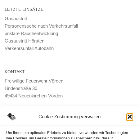
LETZTE EINSÄTZE
Gasaustritt
Personensuche nach Verkehrsunfall
unklare Rauchentwicklung
Gasaustritt Hörsten
Verkehrsunfall Autobahn
KONTAKT
Freiwillige Feuerwehr Vörden
Lindenstraße 30
49434 Neuenkirchen-Vörden
E-Mail:
ortsbrandmeister <@> feuerwehr-voerden.de
Cookie-Zustimmung verwalten
Datenschutzerklärung
Um Ihnen ein optimales Erlebnis zu bieten, verwenden wir Technologien
wie Cookies, um Geräteinformationen zu speichern bzw. darauf