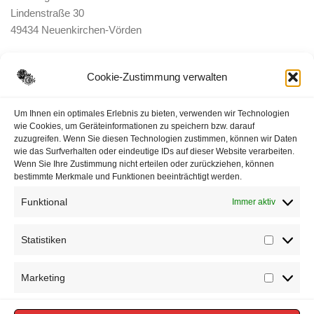
Lindenstraße 30
49434 Neuenkirchen-Vörden
E-Mail:
ortsbrandmeister <@> feuerwehr-voerden.de
Cookie-Zustimmung verwalten
Datenschutzerklärung
Um Ihnen ein optimales Erlebnis zu bieten, verwenden wir Technologien
wie Cookies, um Geräteinformationen zu speichern bzw. darauf
zuzugreifen. Wenn Sie diesen Technologien zustimmen, können wir Daten
Impressum
wie das Surfverhalten oder eindeutige IDs auf dieser Website verarbeiten.
Wenn Sie Ihre Zustimmung nicht erteilen oder zurückziehen, können
Cookie-Richtlinie (EU)
bestimmte Merkmale und Funktionen beeinträchtigt werden.
Funktional
Immer aktiv
Statistiken
Statisti
Marketing
Marketi