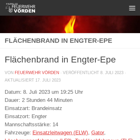
Zum Inhalt springen
FLÄCHENBRAND IN ENGTER-EPE
Flächenbrand in Engter-Epe
VON
FEUERWEHR VÖRDEN
· VERÖFFENTLICHT
8. JULI 2023
·
AKTUALISIERT
17. JULI 2023
Datum:
8. Juli 2023 um 19:25 Uhr
Dauer:
2 Stunden 44 Minuten
Einsatzart:
Brandeinsatz
Einsatzort:
Engter
Mannschaftsstärke:
14
Fahrzeuge:
Einsatzleitwagen (ELW)
,
Gator
,