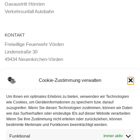
Gasaustritt Hörsten
Verkehrsunfall Autobahn
KONTAKT
Freiwillige Feuerwehr Vörden
Lindenstraße 30
49434 Neuenkirchen-Vörden
E-Mail:
ortsbrandmeister <@> feuerwehr-voerden.de
Cookie-Zustimmung verwalten
Datenschutzerklärung
Um Ihnen ein optimales Erlebnis zu bieten, verwenden wir Technologien
wie Cookies, um Geräteinformationen zu speichern bzw. darauf
zuzugreifen. Wenn Sie diesen Technologien zustimmen, können wir Daten
Impressum
wie das Surfverhalten oder eindeutige IDs auf dieser Website verarbeiten.
Wenn Sie Ihre Zustimmung nicht erteilen oder zurückziehen, können
Cookie-Richtlinie (EU)
bestimmte Merkmale und Funktionen beeinträchtigt werden.
Funktional
Immer aktiv