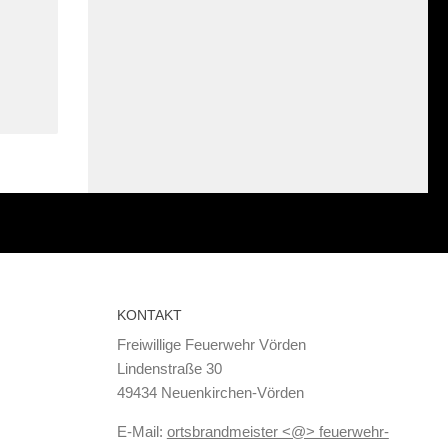
KONTAKT
Freiwillige Feuerwehr Vörden
Lindenstraße 30
49434 Neuenkirchen-Vörden
E-Mail:
ortsbrandmeister <@> feuerwehr-