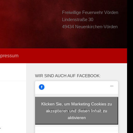
Freiwillige Feuerwehr Vörden
Lindenstraße 30
49434 Neuenkirchen-Vörden
mpressum
WIR SIND AUCH AUF FACEBOOK:
Klicken Sie, um Marketing Cookies zu
Wir sind auch auf Facebook:
akzeptieren und diesen Inhalt zu
aktivieren
.