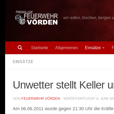
Zum Inhalt springen
wir retten, löschen, bergen 
Startseite
Allgemeines
Einsätze
F
EINSÄTZE
Unwetter stellt Keller
VON
FEUERWEHR VÖRDEN
· VERÖFFENTLICHT
6. JUNI 20
Am 06.06.2011 wurde gegen 21:30 Uhr die Kräfte