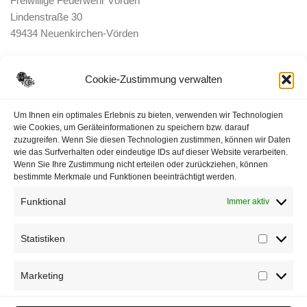
Freiwillige Feuerwehr Vörden
Lindenstraße 30
49434 Neuenkirchen-Vörden
E-Mail:
ortsbrandmeister <@> feuerwehr-voerden.de
Cookie-Zustimmung verwalten
Datenschutzerklärung
Um Ihnen ein optimales Erlebnis zu bieten, verwenden wir Technologien
wie Cookies, um Geräteinformationen zu speichern bzw. darauf
zuzugreifen. Wenn Sie diesen Technologien zustimmen, können wir Daten
Impressum
wie das Surfverhalten oder eindeutige IDs auf dieser Website verarbeiten.
Wenn Sie Ihre Zustimmung nicht erteilen oder zurückziehen, können
Cookie-Richtlinie (EU)
bestimmte Merkmale und Funktionen beeinträchtigt werden.
Funktional
Immer aktiv
Statistiken
Statisti
Marketing
Marketi