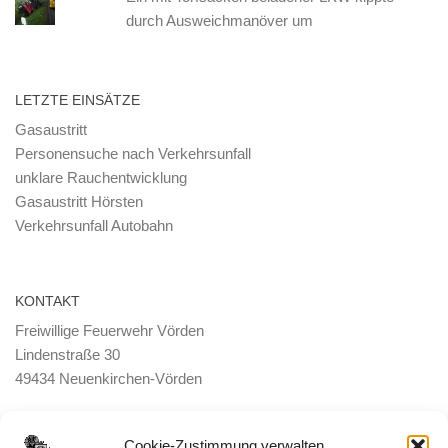
durch Ausweichmanöver um
LETZTE EINSÄTZE
Gasaustritt
Personensuche nach Verkehrsunfall
unklare Rauchentwicklung
Gasaustritt Hörsten
Verkehrsunfall Autobahn
KONTAKT
Freiwillige Feuerwehr Vörden
Lindenstraße 30
49434 Neuenkirchen-Vörden
E-Mail:
ortsbrandmeister <@> feuerwehr-voerden.de
Cookie-Zustimmung verwalten