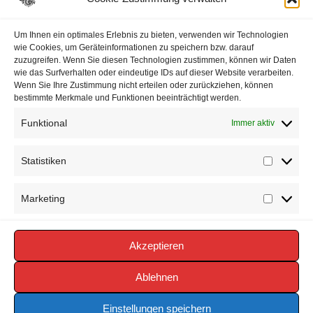
Datenschutzerklärung
Um Ihnen ein optimales Erlebnis zu bieten, verwenden wir Technologien
wie Cookies, um Geräteinformationen zu speichern bzw. darauf
zuzugreifen. Wenn Sie diesen Technologien zustimmen, können wir Daten
Impressum
wie das Surfverhalten oder eindeutige IDs auf dieser Website verarbeiten.
Wenn Sie Ihre Zustimmung nicht erteilen oder zurückziehen, können
Cookie-Richtlinie (EU)
bestimmte Merkmale und Funktionen beeinträchtigt werden.
Funktional
Immer aktiv
Statistiken
Statisti
Marketing
Marketi
Akzeptieren
Copyright © 2026 FEUERWEHR VÖRDEN -
https://www.feuerwehr-voerden.de
Ablehnen
Einstellungen speichern