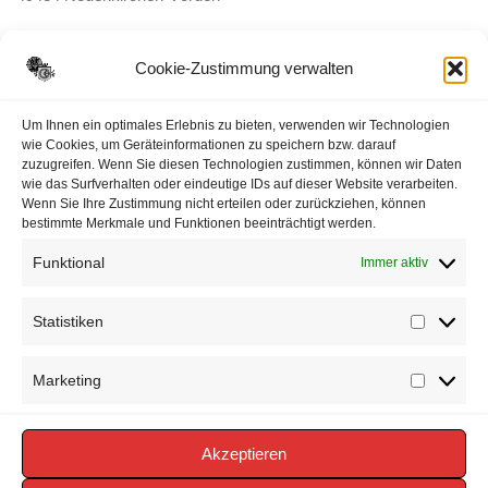
E-Mail:
ortsbrandmeister <@> feuerwehr-voerden.de
Cookie-Zustimmung verwalten
Datenschutzerklärung
Um Ihnen ein optimales Erlebnis zu bieten, verwenden wir Technologien
wie Cookies, um Geräteinformationen zu speichern bzw. darauf
zuzugreifen. Wenn Sie diesen Technologien zustimmen, können wir Daten
Impressum
wie das Surfverhalten oder eindeutige IDs auf dieser Website verarbeiten.
Wenn Sie Ihre Zustimmung nicht erteilen oder zurückziehen, können
Cookie-Richtlinie (EU)
bestimmte Merkmale und Funktionen beeinträchtigt werden.
Funktional
Immer aktiv
Statistiken
Statisti
Marketing
Marketi
Akzeptieren
Copyright © 2026 FEUERWEHR VÖRDEN -