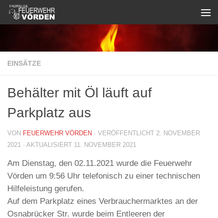
Zum Inhalt springen
EINSÄTZE
Behälter mit Öl läuft auf
Parkplatz aus
VON
FEUERWEHR VÖRDEN
· VERÖFFENTLICHT
2. NOVEMBER
2021
· AKTUALISIERT
11. NOVEMBER 2021
Am Dienstag, den 02.11.2021 wurde die Feuerwehr
Vörden um 9:56 Uhr telefonisch zu einer technischen
Hilfeleistung gerufen.
Auf dem Parkplatz eines Verbrauchermarktes an der
Osnabrücker Str. wurde beim Entleeren der