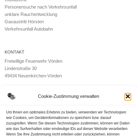
Personensuche nach Verkehrsunfall
unklare Rauchentwicklung
Gasaustritt Hörsten
Verkehrsunfall Autobahn
KONTAKT
Freiwillige Feuerwehr Vörden
Lindenstraße 30
49434 Neuenkirchen-Vörden
E-Mail:
ortsbrandmeister <@> feuerwehr-voerden.de
Cookie-Zustimmung verwalten
Datenschutzerklärung
Um Ihnen ein optimales Erlebnis zu bieten, verwenden wir Technologien
wie Cookies, um Geräteinformationen zu speichern bzw. darauf
zuzugreifen. Wenn Sie diesen Technologien zustimmen, können wir Daten
Impressum
wie das Surfverhalten oder eindeutige IDs auf dieser Website verarbeiten.
Wenn Sie Ihre Zustimmung nicht erteilen oder zurückziehen, können