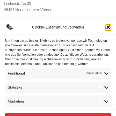
Lindenstraße 30
49434 Neuenkirchen-Vörden
E-Mail:
ortsbrandmeister <@> feuerwehr-voerden.de
Cookie-Zustimmung verwalten
Datenschutzerklärung
Um Ihnen ein optimales Erlebnis zu bieten, verwenden wir Technologien
wie Cookies, um Geräteinformationen zu speichern bzw. darauf
zuzugreifen. Wenn Sie diesen Technologien zustimmen, können wir Daten
Impressum
wie das Surfverhalten oder eindeutige IDs auf dieser Website verarbeiten.
Wenn Sie Ihre Zustimmung nicht erteilen oder zurückziehen, können
Cookie-Richtlinie (EU)
bestimmte Merkmale und Funktionen beeinträchtigt werden.
Funktional
Immer aktiv
Statistiken
Statisti
Marketing
Marketi