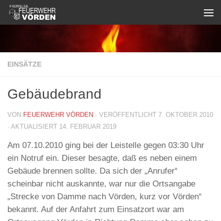
Zum Inhalt springen
EINSÄTZE
Gebäudebrand
VON
FEUERWEHR VÖRDEN
· VERÖFFENTLICHT
7. OKTOBER 2010
· AKTUALISIERT
14. FEBRUAR 2019
Am 07.10.2010 ging bei der Leistelle gegen 03:30 Uhr
ein Notruf ein. Dieser besagte, daß es neben einem
Gebäude brennen sollte. Da sich der „Anrufer“
scheinbar nicht auskannte, war nur die Ortsangabe
„Strecke von Damme nach Vörden, kurz vor Vörden“
bekannt. Auf der Anfahrt zum Einsatzort war am