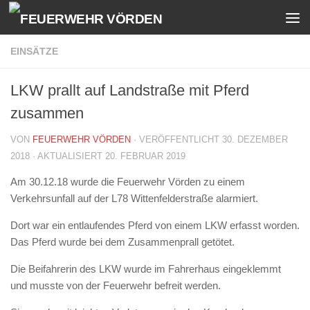
Zum Inhalt springen
EINSÄTZE
LKW prallt auf Landstraße mit Pferd
zusammen
VON
FEUERWEHR VÖRDEN
· VERÖFFENTLICHT
30. DEZEMBER
2018
· AKTUALISIERT
20. FEBRUAR 2019
Am 30.12.18 wurde die Feuerwehr Vörden zu einem
Verkehrsunfall auf der L78 Wittenfelderstraße alarmiert.
Dort war ein entlaufendes Pferd von einem LKW erfasst worden.
Das Pferd wurde bei dem Zusammenprall getötet.
Die Beifahrerin des LKW wurde im Fahrerhaus eingeklemmt
und musste von der Feuerwehr befreit werden.