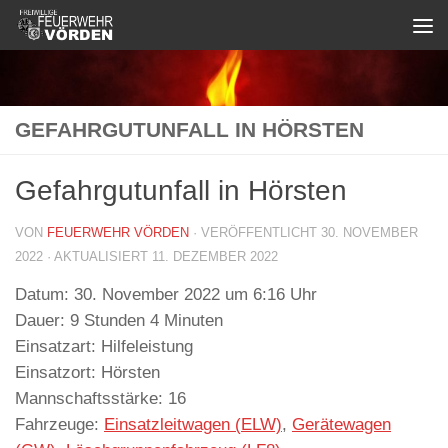
Zum Inhalt springen
GEFAHRGUTUNFALL IN HÖRSTEN
Gefahrgutunfall in Hörsten
VON
FEUERWEHR VÖRDEN
· VERÖFFENTLICHT
30. NOVEMBER
2022
· AKTUALISIERT
11. DEZEMBER 2022
Datum:
30. November 2022 um 6:16 Uhr
Dauer:
9 Stunden 4 Minuten
Einsatzart:
Hilfeleistung
Einsatzort:
Hörsten
Mannschaftsstärke:
16
Fahrzeuge:
Einsatzleitwagen (ELW)
,
Gerätewagen