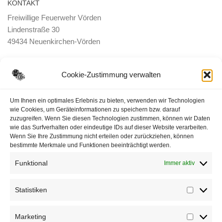
KONTAKT
Freiwillige Feuerwehr Vörden
Lindenstraße 30
49434 Neuenkirchen-Vörden
E-Mail:
ortsbrandmeister <@> feuerwehr-voerden.de
Cookie-Zustimmung verwalten
Datenschutzerklärung
Um Ihnen ein optimales Erlebnis zu bieten, verwenden wir Technologien
wie Cookies, um Geräteinformationen zu speichern bzw. darauf
zuzugreifen. Wenn Sie diesen Technologien zustimmen, können wir Daten
Impressum
wie das Surfverhalten oder eindeutige IDs auf dieser Website verarbeiten.
Wenn Sie Ihre Zustimmung nicht erteilen oder zurückziehen, können
Cookie-Richtlinie (EU)
bestimmte Merkmale und Funktionen beeinträchtigt werden.
Funktional
Immer aktiv
Statistiken
Statisti
Marketing
Marketi