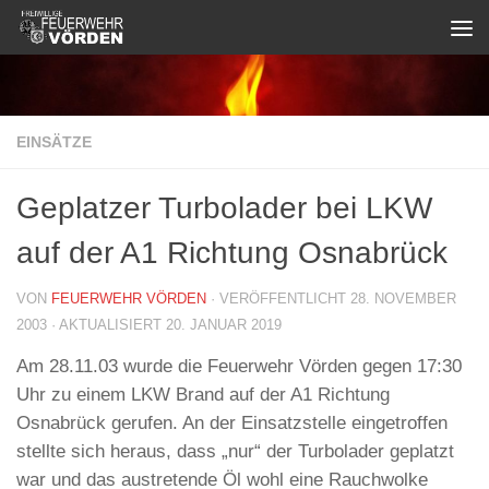
Zum Inhalt springen
EINSÄTZE
Geplatzer Turbolader bei LKW
auf der A1 Richtung Osnabrück
VON
FEUERWEHR VÖRDEN
· VERÖFFENTLICHT
28. NOVEMBER
2003
· AKTUALISIERT
20. JANUAR 2019
Am 28.11.03 wurde die Feuerwehr Vörden gegen 17:30
Uhr zu einem LKW Brand auf der A1 Richtung
Osnabrück gerufen. An der Einsatzstelle eingetroffen
stellte sich heraus, dass „nur“ der Turbolader geplatzt
war und das austretende Öl wohl eine Rauchwolke