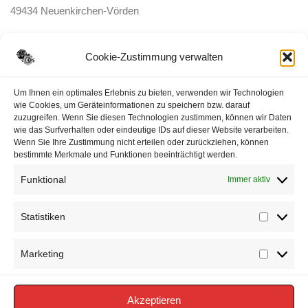
49434 Neuenkirchen-Vörden
E-Mail:
ortsbrandmeister <@> feuerwehr-voerden.de
Cookie-Zustimmung verwalten
Datenschutzerklärung
Um Ihnen ein optimales Erlebnis zu bieten, verwenden wir Technologien
wie Cookies, um Geräteinformationen zu speichern bzw. darauf
zuzugreifen. Wenn Sie diesen Technologien zustimmen, können wir Daten
Impressum
wie das Surfverhalten oder eindeutige IDs auf dieser Website verarbeiten.
Wenn Sie Ihre Zustimmung nicht erteilen oder zurückziehen, können
Cookie-Richtlinie (EU)
bestimmte Merkmale und Funktionen beeinträchtigt werden.
Funktional
Immer aktiv
Statistiken
Statisti
Marketing
Marketi
Akzeptieren