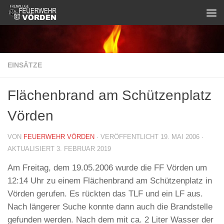
Zum Inhalt springen
EINSÄTZE
Flächenbrand am Schützenplatz
Vörden
VON
FEUERWEHR VÖRDEN
· VERÖFFENTLICHT
19. MAI 2006
·
AKTUALISIERT
3. FEBRUAR 2019
Am Freitag, dem 19.05.2006 wurde die FF Vörden um
12:14 Uhr zu einem Flächenbrand am Schützenplatz in
Vörden gerufen. Es rückten das TLF und ein LF aus.
Nach längerer Suche konnte dann auch die Brandstelle
gefunden werden. Nach dem mit ca. 2 Liter Wasser der