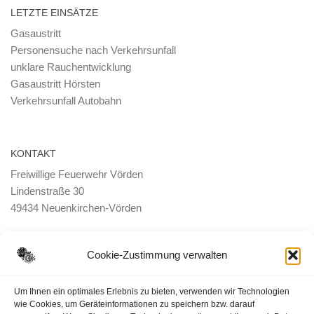
LETZTE EINSÄTZE
Gasaustritt
Personensuche nach Verkehrsunfall
unklare Rauchentwicklung
Gasaustritt Hörsten
Verkehrsunfall Autobahn
KONTAKT
Freiwillige Feuerwehr Vörden
Lindenstraße 30
49434 Neuenkirchen-Vörden
E-Mail:
ortsbrandmeister <@> feuerwehr-voerden.de
Cookie-Zustimmung verwalten
Datenschutzerklärung
Um Ihnen ein optimales Erlebnis zu bieten, verwenden wir Technologien
wie Cookies, um Geräteinformationen zu speichern bzw. darauf