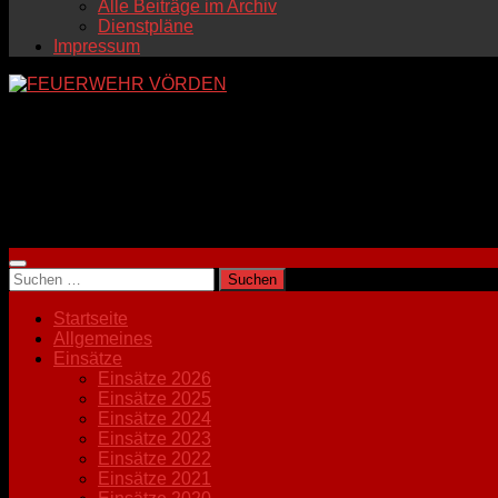
Alle Beiträge im Archiv
Dienstpläne
Impressum
wir retten, löschen, bergen und schützen!
Freiwillige Feuerwehr Vörden
Lindenstraße 30
49434 Neuenkirchen-Vörden
Suchen
nach:
Startseite
Allgemeines
Einsätze
Einsätze 2026
Einsätze 2025
Einsätze 2024
Einsätze 2023
Einsätze 2022
Einsätze 2021