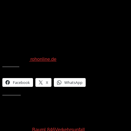
Der Fahrzeugführer wurde aus dem Wagen geschleudert und er
Malteser Lohne waren zur Unfallstelle geeilt, konnten dem Un
befanden, wurde die Rettungshundestaffel der Malteser Dam
nach weiteren Unfallopfern.
Die Feuerwehr Vörden leistete desweiteren technische Hilfe. D
wurden aufgenommen und eine ca. 70cm starke Eiche wurde gef
Baum fällen. Die Feuerwehr Vörden war mit vier Fahrzeugen un
Die L846 wurde für Bergungsarbeiten und Unfallaufnahme übe
Text & Fotos:
rohonline.de
Teilen mit:
Facebook
X
WhatsApp
Gefällt mir:
Schlagwörter:
Baum
L846
Verkehrsunfall