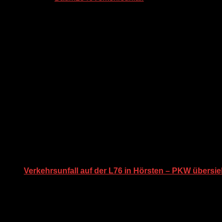
Das könnte Ihnen auch gefallen …
Verkehrsunfall auf der L76 in Hörsten – PKW übersi
25. Januar 2012