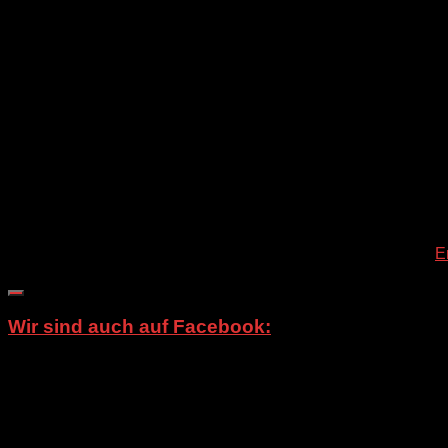
Diese Website verwendet Akismet, um Spam zu reduzieren.
E
Wir sind auch auf Facebook:
Schauen Sie doch auch mal hier vorbei: