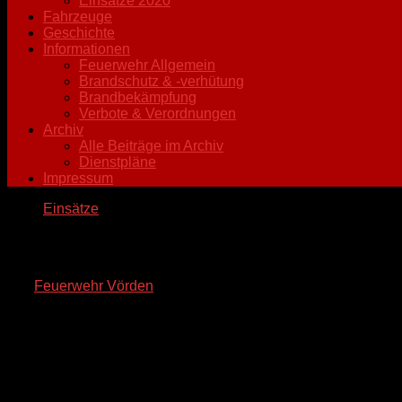
Einsätze 2020
Fahrzeuge
Geschichte
Informationen
Feuerwehr Allgemein
Brandschutz & -verhütung
Brandbekämpfung
Verbote & Verordnungen
Archiv
Alle Beiträge im Archiv
Dienstpläne
Impressum
Einsätze
PKW schleudert gegen 5 Bäume – Fahrer
von
Feuerwehr Vörden
· Veröffentlicht
3. Juli 2010
· Aktualisie
Am Samstagabend gegen 22:15 Uhr wurde bei einem Verkehrsunf
befuhr die L846 von Wittenfelde in Richtung Vörden.
Bei extrem überhöhter Geschwindigkeit geriet der Audi A8 zun
wurde das Fahrzeug auf die gegenüber liegende Straßenseite 