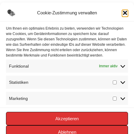
E-Mail:
ortsbrandmeister <@> feuerwehr-voerden.de
Cookie-Zustimmung verwalten
Datenschutzerklärung
Um Ihnen ein optimales Erlebnis zu bieten, verwenden wir Technologien
wie Cookies, um Geräteinformationen zu speichern bzw. darauf
zuzugreifen. Wenn Sie diesen Technologien zustimmen, können wir Daten
Impressum
wie das Surfverhalten oder eindeutige IDs auf dieser Website verarbeiten.
Wenn Sie Ihre Zustimmung nicht erteilen oder zurückziehen, können
Cookie-Richtlinie (EU)
bestimmte Merkmale und Funktionen beeinträchtigt werden.
Funktional
Immer aktiv
Statistiken
Statisti
Marketing
Marketi
Akzeptieren
Copyright © 2026 FEUERWEHR VÖRDEN -
https://www.feuerwehr-voerden.de
Ablehnen