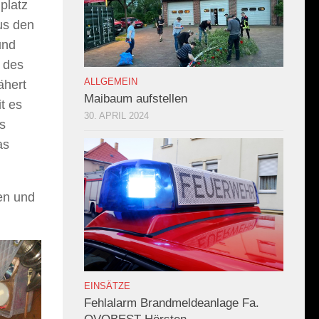
platz
us den
und
 des
ALLGEMEIN
ähert
Maibaum aufstellen
t es
30. APRIL 2024
s
as
en und
EINSÄTZE
Fehlalarm Brandmeldeanlage Fa.