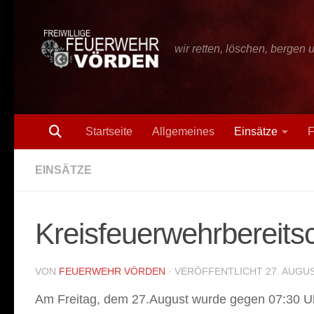
Zum Inhalt springen
wir retten, löschen, bergen 
Startseite
Allgemeines
Einsätze
F
EINSÄTZE
Kreisfeuerwehrbereitsc
VON
FEUERWEHR VÖRDEN
· VERÖFFENTLICHT
27. AUGU
Am Freitag, dem 27.August wurde gegen 07:30 Uhr