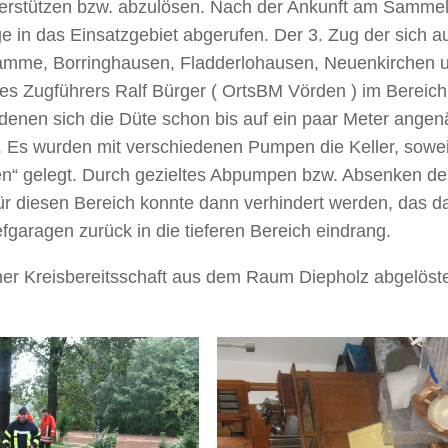
nterstützen bzw. abzulösen. Nach der Ankunft am Sammel
ge in das Einsatzgebiet abgerufen. Der 3. Zug der sich a
Damme, Borringhausen, Fladderlohausen, Neuenkirchen 
s Zugführers Ralf Bürger ( OrtsBM Vörden ) im Bereich
denen sich die Düte schon bis auf ein paar Meter angen
. Es wurden mit verschiedenen Pumpen die Keller, sowei
ken“ gelegt. Durch gezieltes Abpumpen bzw. Absenken de
r diesen Bereich konnte dann verhindert werden, das d
fgaragen zurück in die tieferen Bereich eindrang.
ner Kreisbereitsschaft aus dem Raum Diepholz abgelöst