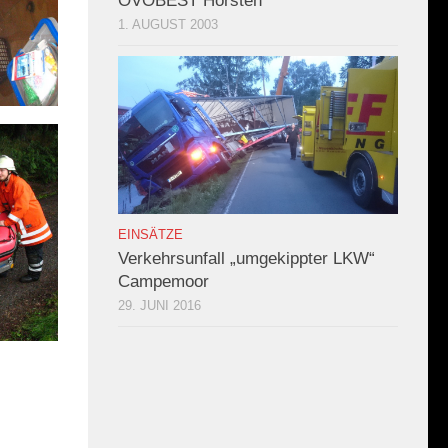
OVOBEST Hörsten
1. AUGUST 2003
EINSÄTZE
Verkehrsunfall „umgekippter LKW“
Campemoor
29. JUNI 2016