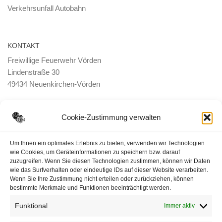
Verkehrsunfall Autobahn
KONTAKT
Freiwillige Feuerwehr Vörden
Lindenstraße 30
49434 Neuenkirchen-Vörden
E-Mail:
ortsbrandmeister <@> feuerwehr-voerden.de
Cookie-Zustimmung verwalten
Datenschutzerklärung
Um Ihnen ein optimales Erlebnis zu bieten, verwenden wir Technologien
wie Cookies, um Geräteinformationen zu speichern bzw. darauf
zuzugreifen. Wenn Sie diesen Technologien zustimmen, können wir Daten
Impressum
wie das Surfverhalten oder eindeutige IDs auf dieser Website verarbeiten.
Wenn Sie Ihre Zustimmung nicht erteilen oder zurückziehen, können
Cookie-Richtlinie (EU)
bestimmte Merkmale und Funktionen beeinträchtigt werden.
Funktional
Immer aktiv