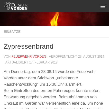
Zum Inhalt springen
EINSÄTZE
Zypressenbrand
VON
FEUERWEHR VÖRDEN
· VERÖFFENTLICHT
28. AUGUST 2014
· AKTUALISIERT
17. FEBRUAR 2019
Am Donnertag, dem 28.08.14 wurde die Feuerwehr
Vörden unter dem Stichwort „unbekannte
Rauchentwicklung“ um 15:30 Uhr alarmiert.
Beim Eintreffen des ersten Fahrzeuges konnte sofort
Entwarnung gegeben werden. Beim abflämmen von
Unkraut im Garten war versehentlich eine ca. 3m hohe