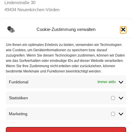
Lindenstraße 30
49434 Neuenkirchen-Vörden
E-Mail:
ortsbrandmeister <@> feuerwehr-voerden.de
Cookie-Zustimmung verwalten
Datenschutzerklärung
Um Ihnen ein optimales Erlebnis zu bieten, verwenden wir Technologien
wie Cookies, um Geräteinformationen zu speichern bzw. darauf
zuzugreifen. Wenn Sie diesen Technologien zustimmen, können wir Daten
Impressum
wie das Surfverhalten oder eindeutige IDs auf dieser Website verarbeiten.
Wenn Sie Ihre Zustimmung nicht erteilen oder zurückziehen, können
Cookie-Richtlinie (EU)
bestimmte Merkmale und Funktionen beeinträchtigt werden.
Funktional
Immer aktiv
Statistiken
Statisti
Marketing
Marketi