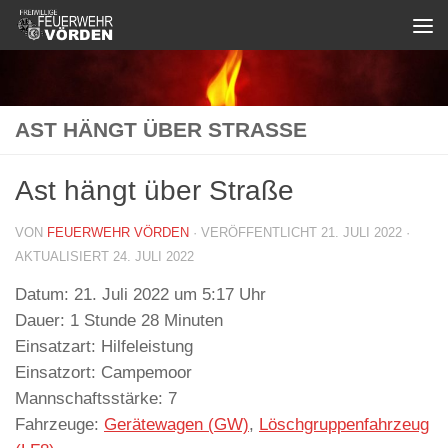
Zum Inhalt springen
AST HÄNGT ÜBER STRASSE
Ast hängt über Straße
VON
FEUERWEHR VÖRDEN
· VERÖFFENTLICHT
21. JULI 2022
·
AKTUALISIERT
24. JULI 2022
Datum:
21. Juli 2022 um 5:17 Uhr
Dauer:
1 Stunde 28 Minuten
Einsatzart:
Hilfeleistung
Einsatzort:
Campemoor
Mannschaftsstärke:
7
Fahrzeuge:
Gerätewagen (GW)
,
Löschgruppenfahrzeug