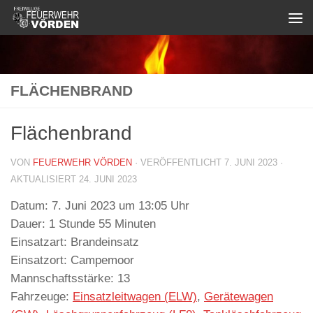
Zum Inhalt springen
FLÄCHENBRAND
Flächenbrand
VON
FEUERWEHR VÖRDEN
· VERÖFFENTLICHT
7. JUNI 2023
·
AKTUALISIERT
24. JUNI 2023
Datum:
7. Juni 2023 um 13:05 Uhr
Dauer:
1 Stunde 55 Minuten
Einsatzart:
Brandeinsatz
Einsatzort:
Campemoor
Mannschaftsstärke:
13
Fahrzeuge:
Einsatzleitwagen (ELW)
,
Gerätewagen