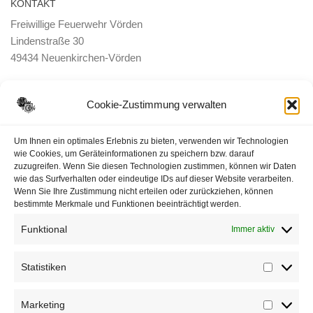
KONTAKT
Freiwillige Feuerwehr Vörden
Lindenstraße 30
49434 Neuenkirchen-Vörden
E-Mail:
ortsbrandmeister <@> feuerwehr-voerden.de
Cookie-Zustimmung verwalten
Datenschutzerklärung
Um Ihnen ein optimales Erlebnis zu bieten, verwenden wir Technologien
wie Cookies, um Geräteinformationen zu speichern bzw. darauf
zuzugreifen. Wenn Sie diesen Technologien zustimmen, können wir Daten
Impressum
wie das Surfverhalten oder eindeutige IDs auf dieser Website verarbeiten.
Wenn Sie Ihre Zustimmung nicht erteilen oder zurückziehen, können
Cookie-Richtlinie (EU)
bestimmte Merkmale und Funktionen beeinträchtigt werden.
Funktional
Immer aktiv
Statistiken
Statisti
Marketing
Marketi