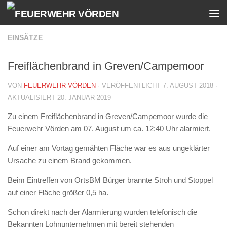
Zum Inhalt springen
EINSÄTZE
Freiflächenbrand in Greven/Campemoor
VON
FEUERWEHR VÖRDEN
· VERÖFFENTLICHT
7. AUGUST 2018
·
AKTUALISIERT
20. JANUAR 2019
Zu einem Freiflächenbrand in Greven/Campemoor wurde die
Feuerwehr Vörden am 07. August um ca. 12:40 Uhr alarmiert.
Auf einer am Vortag gemähten Fläche war es aus ungeklärter
Ursache zu einem Brand gekommen.
Beim Eintreffen von OrtsBM Bürger brannte Stroh und Stoppel
auf einer Fläche größer 0,5 ha.
Schon direkt nach der Alarmierung wurden telefonisch die
Bekannten Lohnunternehmen mit bereit stehenden