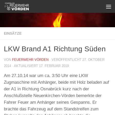
Zum Inhalt springen
EINSÄTZE
LKW Brand A1 Richtung Süden
VON
FEUERWEHR VÖRDEN
· VERÖFFENTLICHT
27. OKTOBER
2014
· AKTUALISIERT
17. FEBRUAR 2019
Am 27.10.14 war um ca. 3:50 Uhr eine LKW
Zugmaschine mit Anhänger, beide mit Holz beladen auf
der A1 in Richtung Osnabrück kurz nach der
Anschlußstelle Neuenkirchen-Vörden bemerkte der
Fahrer Feuer am Anhänger seines Gespanns. Er
brachte das Fahrzeug auf dem Standstreifen zum