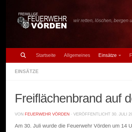
Zum Inhalt springen
wir retten, löschen, bergen 
Startseite
Allgemeines
Einsätze
F
EINSÄTZE
Freiflächenbrand auf d
VON
FEUERWEHR VÖRDEN
· VERÖFFENTLICHT
30. JULI 2
Am 30. Juli wurde die Feuerwehr Vörden um 14 Uh