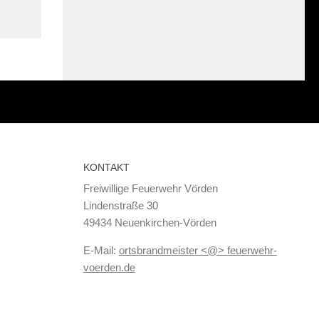
KONTAKT
Freiwillige Feuerwehr Vörden
Lindenstraße 30
49434 Neuenkirchen-Vörden
E-Mail:
ortsbrandmeister <@> feuerwehr-
voerden.de