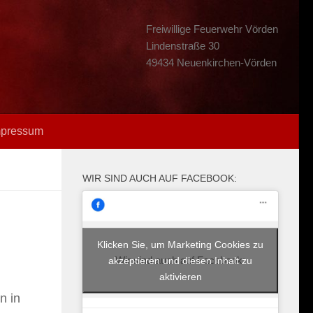
Freiwillige Feuerwehr Vörden
Lindenstraße 30
49434 Neuenkirchen-Vörden
mpressum
WIR SIND AUCH AUF FACEBOOK:
Klicken Sie, um Marketing Cookies zu
Wir sind auch auf Facebook:
akzeptieren und diesen Inhalt zu
aktivieren
n in