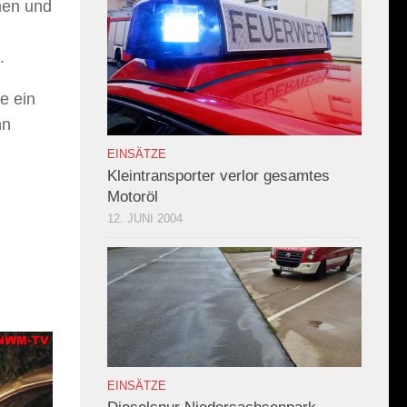
men und
.
e ein
hn
EINSÄTZE
Kleintransporter verlor gesamtes
Motoröl
12. JUNI 2004
EINSÄTZE