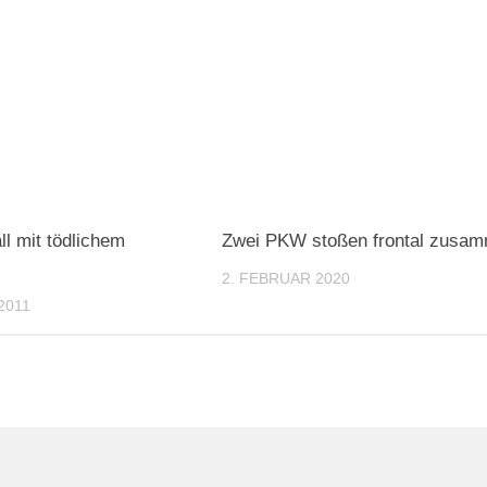
ll mit tödlichem
Zwei PKW stoßen frontal zusa
2. FEBRUAR 2020
2011