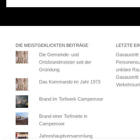
DIE MEISTGEKLICKTEN BEITRÄGE
LETZTE EI
Die Gemeinde- und
Gasaustritt
Ortsbrandmeister seit der
Personensu
Gründung
unklare Ra
Gasaustritt
Das Kommando im Jahr 1973
Verkehrsunf
Brand im Torfwerk Campemoor
Brand einer Torfmiete in
Campemoor
Jahreshauptversammlung