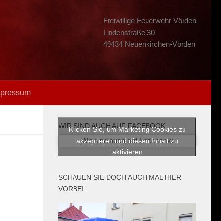
Freiwillige Feuerwehr Vörden
Lindenstraße 30
49434 Neuenkirchen-Vörden
mpressum
WIR SIND AUCH AUF FACEBOOK:
Klicken Sie, um Marketing Cookies zu
Wir sind auch auf Facebook:
akzeptieren und diesen Inhalt zu
aktivieren
SCHAUEN SIE DOCH AUCH MAL HIER
VORBEI: