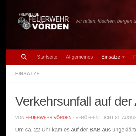
Zum Inhalt springen
wir retten, löschen, bergen 
Startseite
Allgemeines
Einsätze
F
EINSÄTZE
Verkehrsunfall auf der
VON
FEUERWEHR VÖRDEN
· VERÖFFENTLICHT
31. AUGU
Um ca. 22 Uhr kam es auf der BAB aus ungeklärte