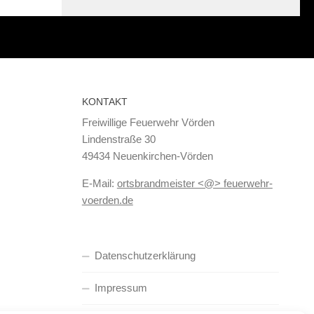
KONTAKT
Freiwillige Feuerwehr Vörden
Lindenstraße 30
49434 Neuenkirchen-Vörden
E-Mail:
ortsbrandmeister <@> feuerwehr-
voerden.de
Datenschutzerklärung
Impressum