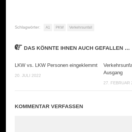
Schlagwörter:
A1
PKW
Verkehrsunfall
DAS KÖNNTE IHNEN AUCH GEFALLEN …
LKW vs. LKW Personen eingeklemmt
Verkehrsunfa
Ausgang
20. JULI 2022
27. FEBRUAR 
KOMMENTAR VERFASSEN