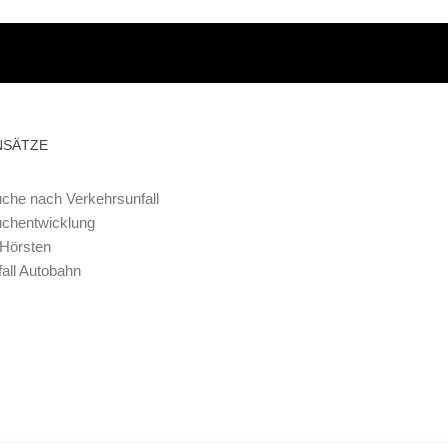
NSÄTZE
che nach Verkehrsunfall
uchentwicklung
 Hörsten
all Autobahn