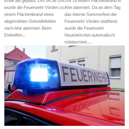
Ende als geplant. Um 04:36 Uhr
Uhr zu einem Flächenbrand in
wurde die Feuerwehr Vörden zu
Ahe alarmiert. Da an dem Tag
einem Flächenbrand eines
das interne Sommerfest der
abgemähten Getreidefeldes
Feuerwehr Vörden stattfand,
nach Ahe alarmiert. Beim
wurde die Feuerwehr
Eintreffen...
Neuenkirchen automatisch
mitalarmiert....