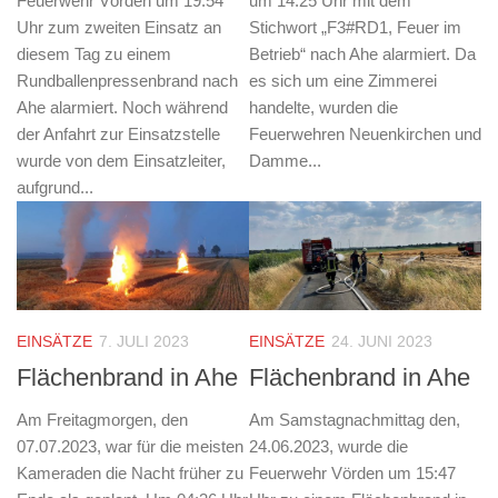
Feuerwehr Vörden um 19:54
um 14:25 Uhr mit dem
Uhr zum zweiten Einsatz an
Stichwort „F3#RD1, Feuer im
diesem Tag zu einem
Betrieb“ nach Ahe alarmiert. Da
Rundballenpressenbrand nach
es sich um eine Zimmerei
Ahe alarmiert. Noch während
handelte, wurden die
der Anfahrt zur Einsatzstelle
Feuerwehren Neuenkirchen und
wurde von dem Einsatzleiter,
Damme...
aufgrund...
EINSÄTZE
7. JULI 2023
EINSÄTZE
24. JUNI 2023
Flächenbrand in Ahe
Flächenbrand in Ahe
Am Freitagmorgen, den
Am Samstagnachmittag den,
07.07.2023, war für die meisten
24.06.2023, wurde die
Kameraden die Nacht früher zu
Feuerwehr Vörden um 15:47