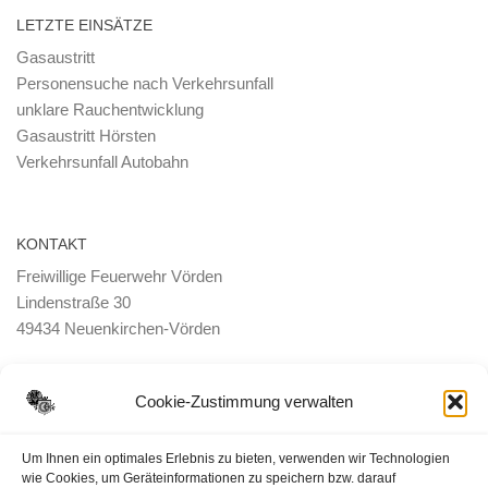
LETZTE EINSÄTZE
Gasaustritt
Personensuche nach Verkehrsunfall
unklare Rauchentwicklung
Gasaustritt Hörsten
Verkehrsunfall Autobahn
KONTAKT
Freiwillige Feuerwehr Vörden
Lindenstraße 30
49434 Neuenkirchen-Vörden
E-Mail:
ortsbrandmeister <@> feuerwehr-voerden.de
Cookie-Zustimmung verwalten
Datenschutzerklärung
Um Ihnen ein optimales Erlebnis zu bieten, verwenden wir Technologien
wie Cookies, um Geräteinformationen zu speichern bzw. darauf